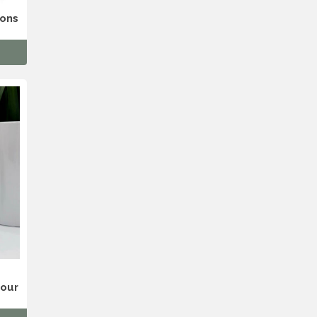
Mons
our