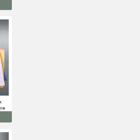
x
rre