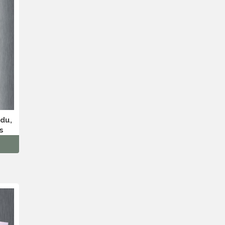
rdu,
s