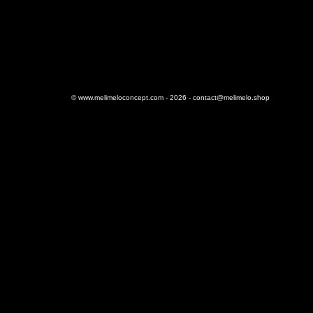
©
www.melimeloconcept.com
- 2026 -
contact@melimelo.shop