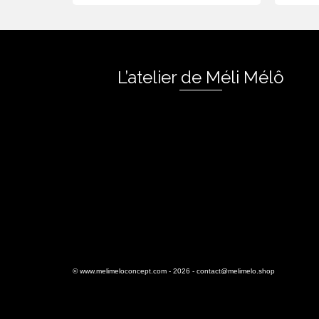
L’atelier de Méli Mélô
©
www.melimeloconcept.com
- 2026 -
contact@melimelo.shop