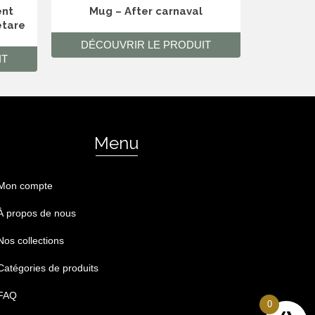
nt
Mug – After carnaval
Badge –
etare
DÉCOUVRIR LE PRODUIT
DÉCO
IT
Menu
Mon compte
À propos de nous
Nos collections
Catégories de produits
FAQ
0