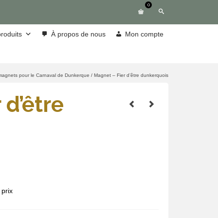
0
roduits
À propos de nous
Mon compte
magnets pour le Carnaval de Dunkerque
/
Magnet – Fier d’être dunkerquois
 d’être
prix