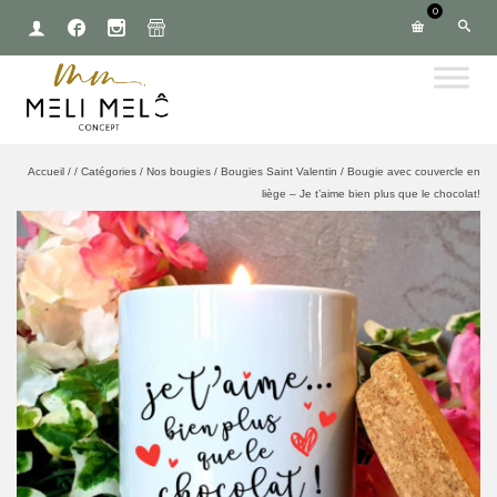
0
Accueil
/
/
Catégories
/
Nos bougies
/
Bougies Saint Valentin
/
Bougie avec couvercle en
liège – Je t’aime bien plus que le chocolat!