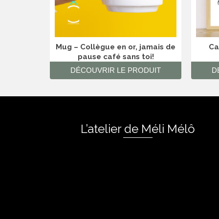
Mug – Collègue en or, jamais de
Ca
pause café sans toi!
DÉCOUVRIR LE PRODUIT
D
L’atelier de Méli Mélô