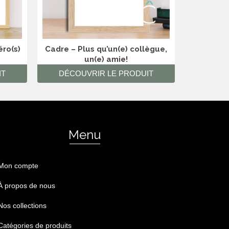
éro(s)
Cadre – Plus qu’un(e) collègue,
Cadre –
un(e) amie!
IT
DÉCOUVRIR LE PRODUIT
DÉCO
Menu
Mon compte
À propos de nous
Nos collections
Catégories de produits