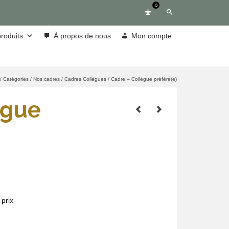
0
roduits
À propos de nous
Mon compte
/
Catégories
/
Nos cadres
/
Cadres Collègues
/
Cadre – Collègue préféré(e)
ègue
prix