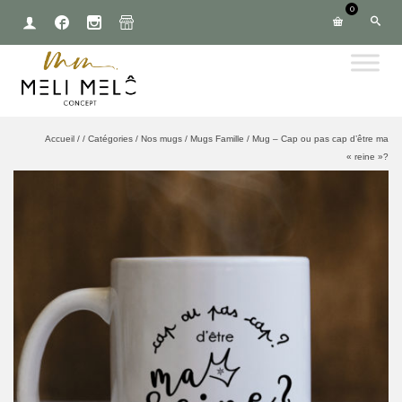
0
Accueil
/
/
Catégories
/
Nos mugs
/
Mugs Famille
/
Mug – Cap ou pas cap d’être ma
« reine »?