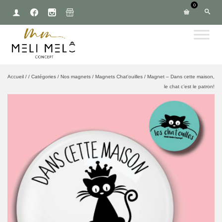
0
Accueil
/
/
Catégories
/
Nos magnets
/
Magnets Chat'ouilles
/
Magnet – Dans cette maison,
le chat c’est le patron!