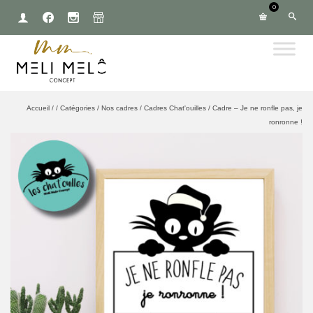
0
Accueil
/
/
Catégories
/
Nos cadres
/
Cadres Chat'ouilles
/
Cadre – Je ne ronfle pas, je
ronronne !