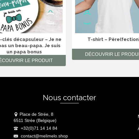
-clés décapsuleur – Je ne
T-shirt – Père(fection
pas un beau-papa. Je suis
un papa bonus
DÉCOUVRIR LE PRODU
ÉCOUVRIR LE PRODUIT
Ce
produit
a
plusieurs
variations.
Les
Nous contacter
options
peuvent
être
Place de Strée, 8
choisies
6511 Strée (Belgique)
sur
+32(0)71 14 14 84
la
contact@melimelo.shop
page