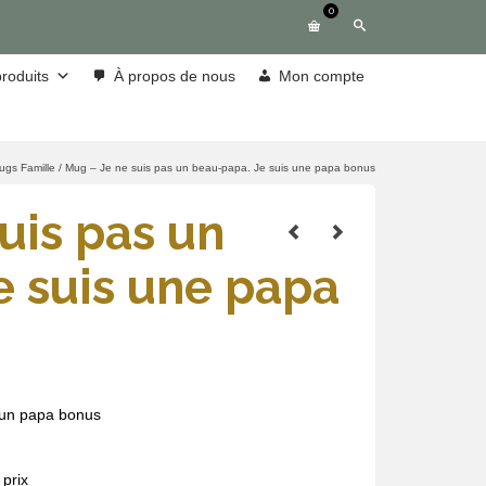
0
roduits
À propos de nous
Mon compte
ugs Famille
/
Mug – Je ne suis pas un beau-papa. Je suis une papa bonus
uis pas un
e suis une papa
 un papa bonus
prix