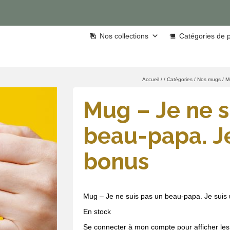
Nos collections
Catégories de p
Accueil
/
/
Catégories
/
Nos mugs
/
M
Mug – Je ne s
beau-papa. J
bonus
Mug – Je ne suis pas un beau-papa. Je suis
En stock
Se connecter à mon compte pour afficher les 