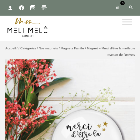
0
Accueil
/
/
Catégories
/
Nos magnets
/
Magnets Famille
/
Magnet – Merci d’être la meilleure
maman de l’univers