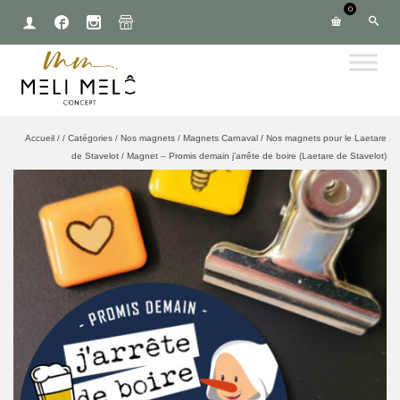
0
Accueil
/
/
Catégories
/
Nos magnets
/
Magnets Carnaval
/
Nos magnets pour le Laetare
de Stavelot
/
Magnet – Promis demain j’arrête de boire (Laetare de Stavelot)