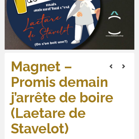
Magnet –
Promis demain
j’arrête de boire
(Laetare de
Stavelot)