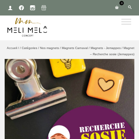
0
Accueil
/
/
Catégories
/
Nos magnets
/
Magnets Carnaval
/
Magnets - Jemappes
/
Magnet
– Recherche sosie (Jemappes)