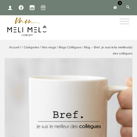
0
Accueil
/
/
Catégories
/
Nos mugs
/
Mugs Collègues
/
Mug – Bref, je suis le/la meilleur(e)
des collègues