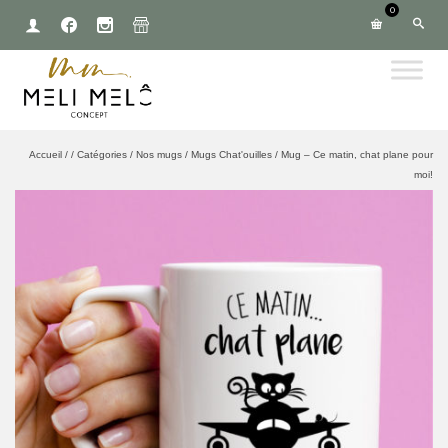
0
Accueil
/
/
Catégories
/
Nos mugs
/
Mugs Chat'ouilles
/
Mug – Ce matin, chat plane pour
moi!