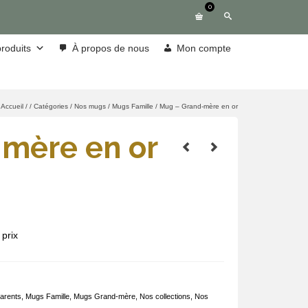
0
roduits
À propos de nous
Mon compte
Accueil
/
/
Catégories
/
Nos mugs
/
Mugs Famille
/
Mug – Grand-mère en or
mère en or
prix
arents
,
Mugs Famille
,
Mugs Grand-mère
,
Nos collections
,
Nos