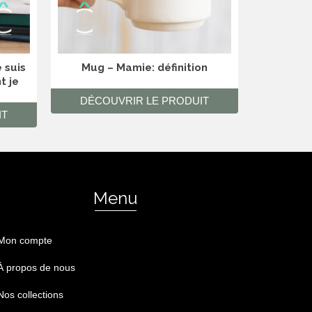
 suis
Mug – Mamie: définition
Mug –
t je
m
DÉCOUVRIR LE PRODUIT
DÉCO
IT
Menu
Mon compte
À propos de nous
Nos collections