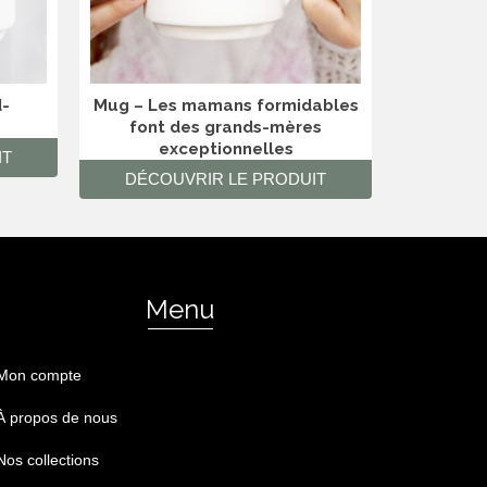
d-
Mug – Les mamans formidables
Cadre – 
font des grands-mères
dire que
exceptionnelles
IT
DÉCO
DÉCOUVRIR LE PRODUIT
Menu
Mon compte
À propos de nous
Nos collections