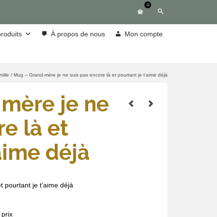
0
roduits
À propos de nous
Mon compte
ille
/
Mug – Grand-mère je ne suis pas encore là et pourtant je t’aime déjà
mère je ne
e là et
’aime déjà
 pourtant je t’aime déjà
prix