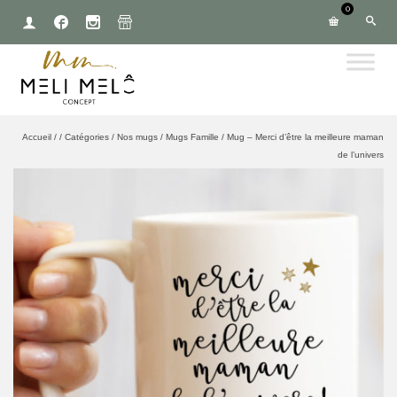
0
Accueil
/
/
Catégories
/
Nos mugs
/
Mugs Famille
/
Mug – Merci d’être la meilleure maman
de l’univers