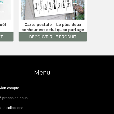
Noël
Carte postale – Le plus doux
bonheur est celui qu’on partage
IT
DÉCOUVRIR LE PRODUIT
DÉCO
Menu
Mon compte
À propos de nous
Nos collections