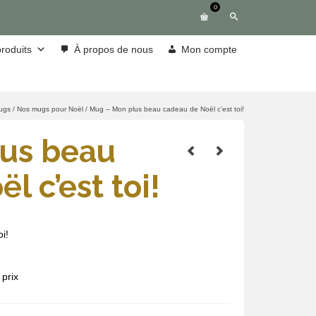
0
roduits
À propos de nous
Mon compte
ugs
/
Nos mugs pour Noël
/
Mug – Mon plus beau cadeau de Noël c’est toi!
us beau
l c’est toi!
i!
prix