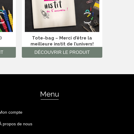
)
Tote-bag – Merci d’être la
Tote-bag 
meilleure instit de l’univers!
scientifi
IT
DÉCOUVRIR LE PRODUIT
DÉCO
Menu
Mon compte
À propos de nous