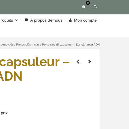
0
roduits
À propos de nous
Mon compte
porte-clés
/
Portes-clés Instits
/
Porte-clés décapsuleur – Dans(e) mon ADN
écapsuleur –
 ADN
prix