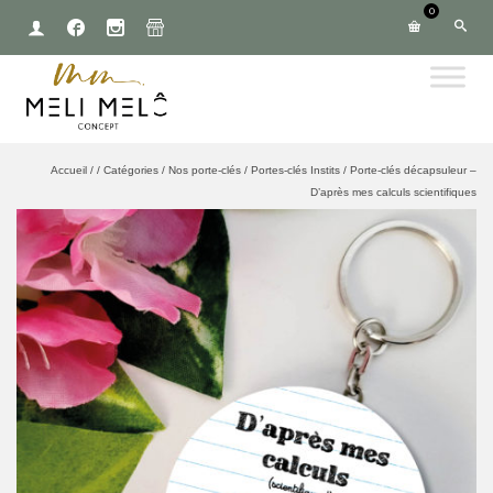
0
Accueil
/
/
Catégories
/
Nos porte-clés
/
Portes-clés Instits
/
Porte-clés décapsuleur –
D’après mes calculs scientifiques