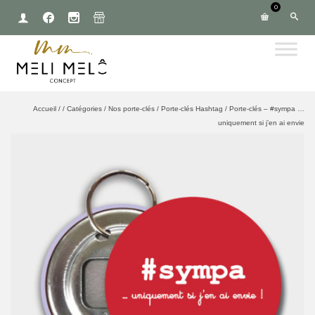
0
Accueil
/
/
Catégories
/
Nos porte-clés
/
Porte-clés Hashtag
/
Porte-clés – #sympa …
uniquement si j’en ai envie