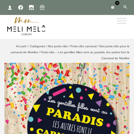
0
Accueil
/
/
Catégories
/
Nos porte-clés
/
Porte-clés carnaval
/
Nos porte-clés pour le
carnaval de Nivelles
/
Porte-clés – Les gentilles filles vont au paradis, les autres font le
Carnaval de Nivelles