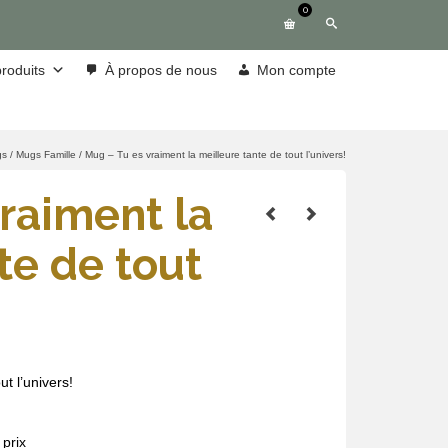
0
roduits
À propos de nous
Mon compte
gs
/
Mugs Famille
/
Mug – Tu es vraiment la meilleure tante de tout l’univers!
raiment la
te de tout
t l’univers!
prix