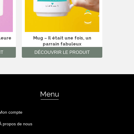
leure
Mug – Il était une fois, un
Mug – Je
parrain fabuleux
IT
DÉCOUVRIR LE PRODUIT
DÉCO
Menu
Mon compte
À propos de nous