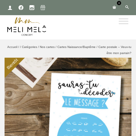
0
Accueil
/
/
Catégories
/
Nos cartes
/
Cartes Naissance/Baptême
/
Carte postale – Veux-tu
être mon parrain?
Bientôt