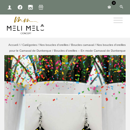
0
Accueil
/
/
Catégories
/
Nos boucles d'oreilles
/
Boucles carnaval
/
Nos boucles d'oreilles
pour le Carnaval de Dunkerque
/
Boucles d’oreilles – En mode Carnaval de Dunkerque