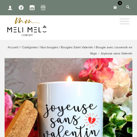
0
Accueil
/
/
Catégories
/
Nos bougies
/
Bougies Saint Valentin
/
Bougie avec couvercle en
liège – Joyeuse sans Valentin