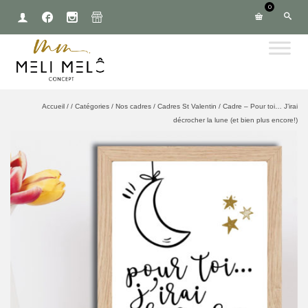
0
Accueil
/
/
Catégories
/
Nos cadres
/
Cadres St Valentin
/
Cadre – Pour toi… J’irai
décrocher la lune (et bien plus encore!)