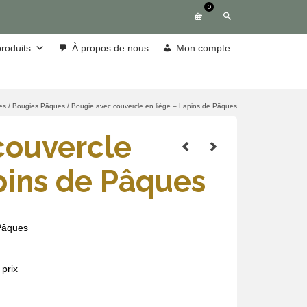
0
roduits
À propos de nous
Mon compte
es
/
Bougies Pâques
/
Bougie avec couvercle en liège – Lapins de Pâques
couvercle
pins de Pâques
 Pâques
prix