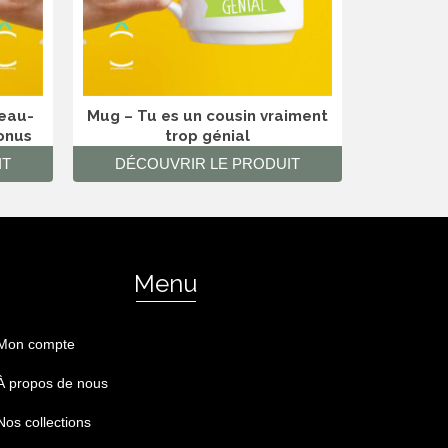
beau-
Mug – Tu es un cousin vraiment
Magnet – 
onus
trop génial
cha
IT
DÉCOUVRIR LE PRODUIT
DÉCO
Menu
Mon compte
À propos de nous
Nos collections