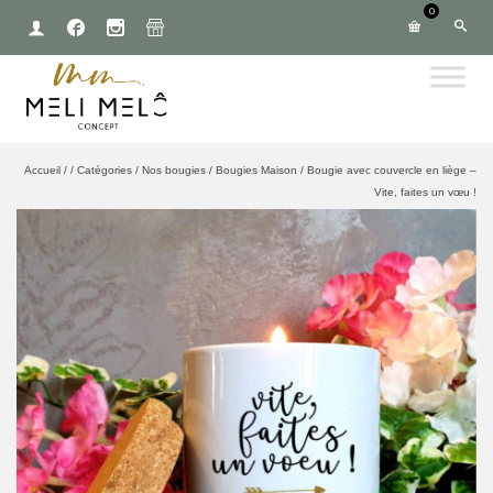
0
Accueil
/
/
Catégories
/
Nos bougies
/
Bougies Maison
/
Bougie avec couvercle en liège –
Vite, faites un vœu !