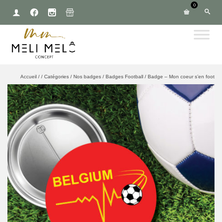
0
Accueil
/
/
Catégories
/
Nos badges
/
Badges Football
/
Badge – Mon coeur s’en foot