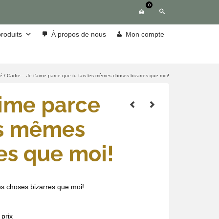
0
roduits
À propos de nous
Mon compte
ié
/
Cadre – Je t’aime parce que tu fais les mêmes choses bizarres que moi!
aime parce
es mêmes
es que moi!
es choses bizarres que moi!
prix