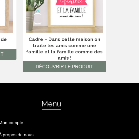
 de
Cadre – Dans cette maison on
Bougie av
traite les amis comme une
– Le p
famille et la famille comme des
celui qu
IT
amis !
DÉCO
DÉCOUVRIR LE PRODUIT
Menu
Mon compte
À propos de nous