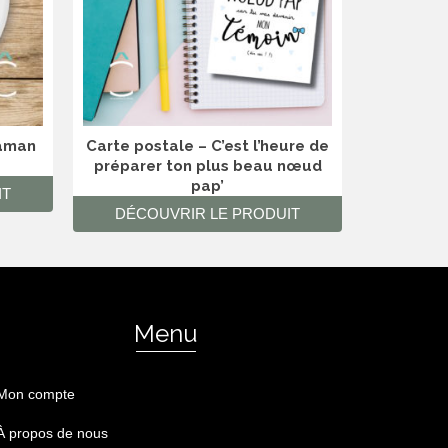
maman
Carte postale – C’est l’heure de
Badge
préparer ton plus beau nœud
pap’
IT
DÉCO
DÉCOUVRIR LE PRODUIT
Menu
Mon compte
À propos de nous