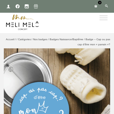
0
Accueil
/
/
Catégories
/
Nos badges
/
Badges Naissance/Baptême
/
Badge – Cap ou pas
cap d’être mon « parrain »?