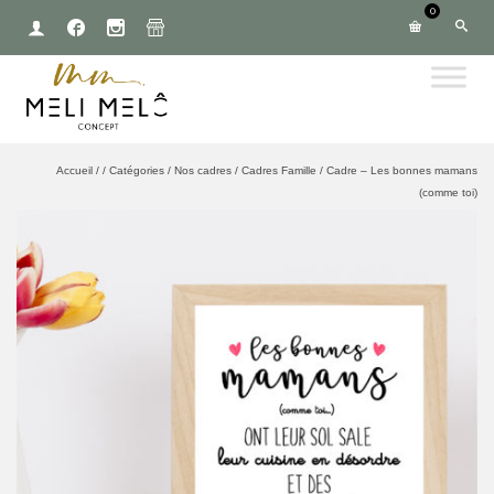
0
Accueil
/
/
Catégories
/
Nos cadres
/
Cadres Famille
/
Cadre – Les bonnes mamans
(comme toi)