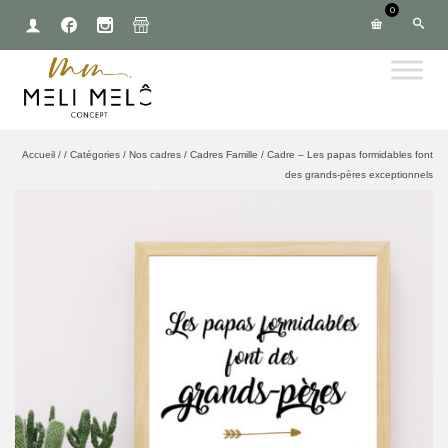
0
Accueil
/
/
Catégories
/
Nos cadres
/
Cadres Famille
/
Cadre – Les papas formidables font
des grands-pères exceptionnels