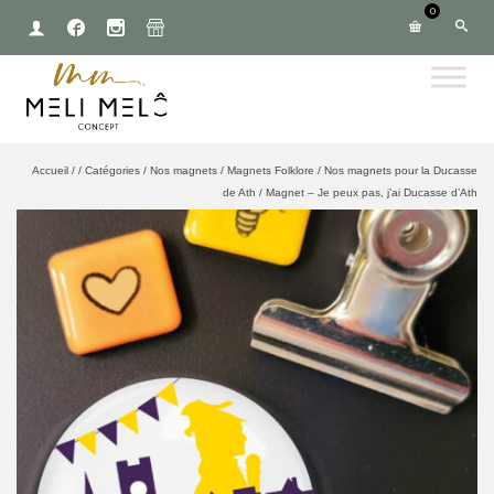
0
Accueil
/
/
Catégories
/
Nos magnets
/
Magnets Folklore
/
Nos magnets pour la Ducasse
de Ath
/
Magnet – Je peux pas, j’ai Ducasse d’Ath