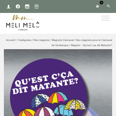
0
Accueil
/
/
Catégories
/
Nos magnets
/
Magnets Carnaval
/
Nos magnets pour le Carnaval
de Dunkerque
/
Magnet – Qu’est c’ça dit Matante?