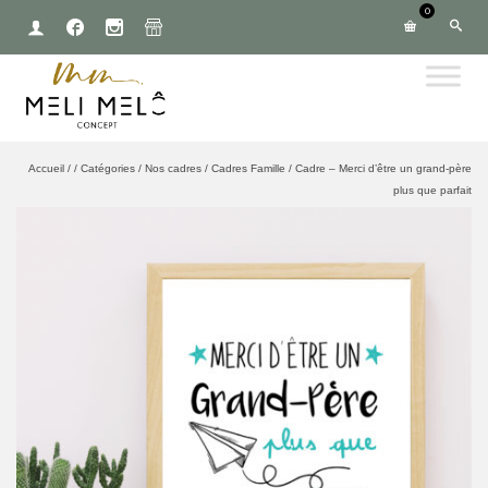
0
Accueil
/
/
Catégories
/
Nos cadres
/
Cadres Famille
/
Cadre – Merci d’être un grand-père
plus que parfait