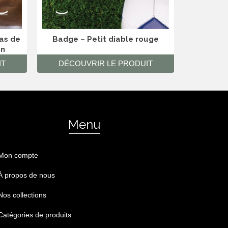
pas de
Badge – Petit diable rouge
Mug – F
en
IT
DÉCOUVRIR LE PRODUIT
DÉCO
Menu
Mon compte
À propos de nous
Nos collections
Catégories de produits