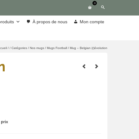
0
roduits
À propos de nous
Mon compte
cueil
/
/
Catégories
/
Nos mugs
/
Mugs Football
/
Mug – Belgian (r)évolution
n
prix