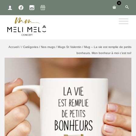
0
Accueil
/
/
Catégories
/
Nos mugs
/
Mugs St Valentin
/
Mug – La vie est remplie de petits
bonheurs. Mon bonheur à moi c’est toi!