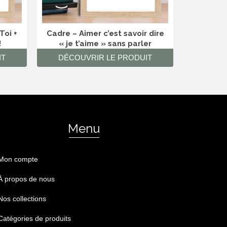
Toi +
Cadre – Aimer c’est savoir dire
Mug –
!
« je t’aime » sans parler
IT
DÉCOUVRIR LE PRODUIT
DÉCO
Menu
Mon compte
À propos de nous
Nos collections
Catégories de produits