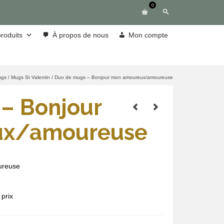
0
roduits
À propos de nous
Mon compte
ugs
/
Mugs St Valentin
/
Duo de mugs – Bonjour mon amoureux/amoureuse
– Bonjour
ux/amoureuse
ureuse
prix