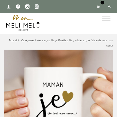
0
Accueil
/
/
Catégories
/
Nos mugs
/
Mugs Famille
/
Mug – Maman, je t’aime de tout mon
coeur