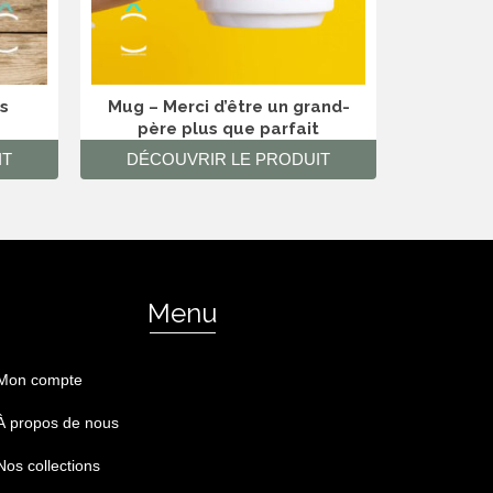
s
Mug – Merci d’être un grand-
Magne
père plus que parfait
meilleu
IT
DÉCOUVRIR LE PRODUIT
DÉCO
Menu
Mon compte
À propos de nous
Nos collections