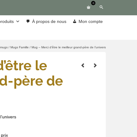
0
roduits
À propos de nous
Mon compte
 mugs
/
Mugs Famille
/
Mug – Merci d’être le meilleur grand-père de l’univers
’être le
nd-père de
l’univers
prix