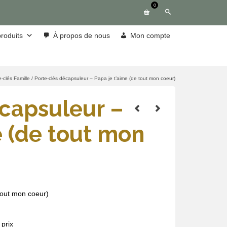
0
roduits
À propos de nous
Mon compte
e-clés Famille
/
Porte-clés décapsuleur – Papa je t’aime (de tout mon coeur)
écapsuleur –
e (de tout mon
tout mon coeur)
prix