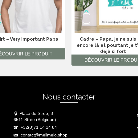
irt – Very Important Papa
Cadre – Papa, je ne suis
encore là et pourtant je t
déjà si fort
ÉCOUVRIR LE PRODUIT
DÉCOUVRIR LE PRODU
Ce
produit
a
plusieurs
variations.
Les
Nous contacter
options
peuvent
être
Place de Strée, 8
choisies
6511 Strée (Belgique)
sur
+32(0)71 14 14 84
la
contact@melimelo.shop
page