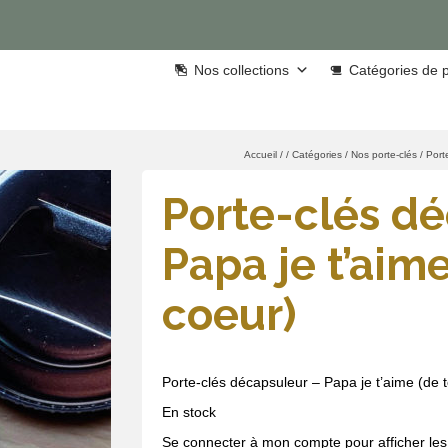
Nos collections
Catégories de p
Accueil
/
/
Catégories
/
Nos porte-clés
/
Port
Porte-clés d
Papa je t’aim
coeur)
Porte-clés décapsuleur – Papa je t’aime (de 
En stock
Se connecter à mon compte pour afficher les 