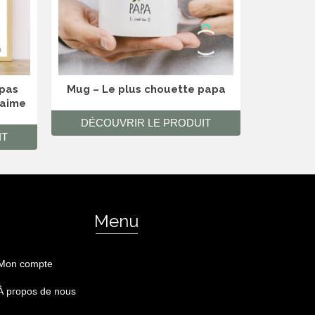
 pas
Mug – Le plus chouette papa
T-s
’aime
DÉCOUVRIR LE PRODUIT
DÉCO
IT
Menu
Mon compte
À propos de nous