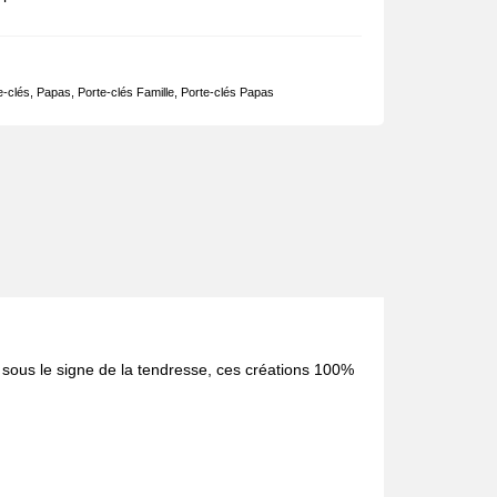
e-clés
,
Papas
,
Porte-clés Famille
,
Porte-clés Papas
s sous le signe de la tendresse, ces créations 100%