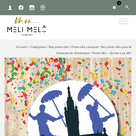
0
Accueil
/
/
Catégories
/
Nos porte-clés
/
Porte-clés carnaval
/
Nos porte-clés pour le
Carnaval de Dunkerque
/
Porte-clés – Qu’est c’ça dit?