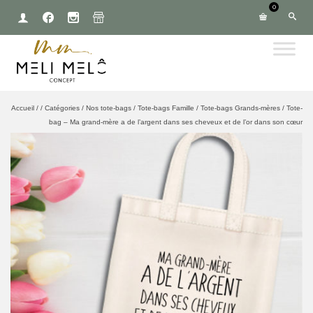
0
Accueil
/
/
Catégories
/
Nos tote-bags
/
Tote-bags Famille
/
Tote-bags Grands-mères
/
Tote-
bag – Ma grand-mère a de l’argent dans ses cheveux et de l’or dans son cœur