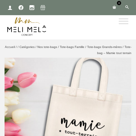
0
Accueil
/
/
Catégories
/
Nos tote-bags
/
Tote-bags Famille
/
Tote-bags Grands-mères
/
Tote-
bag – Mamie tout terrain