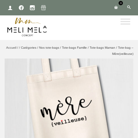
0
Accueil
/
/
Catégories
/
Nos tote-bags
/
Tote-bags Famille
/
Tote-bags Maman
/
Tote-bag –
Mère(veilleuse)